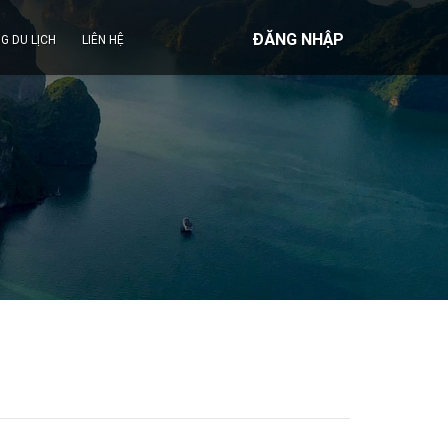
ĐĂNG NHẬP
G DU LỊCH
LIÊN HỆ
TOUR BIỂN ĐẢO
CÔN ĐẢO
PHÚ QUỐC / THỔ CHU
PHÚ QUÝ
LÝ SƠN
NAM DU
HÒN SƠN
BÀ LỤA / HẢI TẶC