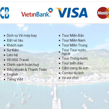
Dịch vụ Vé máy bay
Tour Miền Bắc
Đặt vé tàu
Tour Miền Nam
Khách sạn
Tour Miền Trung
Sự Kiện
Tour Tour nước
ngoài
Liên hệ
Tour Trong nước
Về HSG Travel
Tour biển đảo
Chính sách hoàn huỷ
Cẩm nang du lịch
Điều khoản & Thanh Toán
Combo du lịch
English
Vé vui chơi
Tiếng Việt