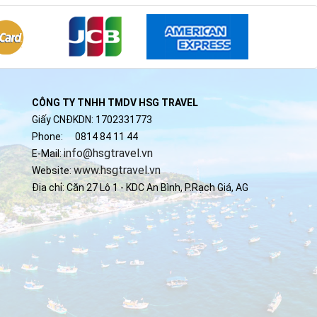
CÔNG TY TNHH TMDV HSG TRAVEL
Giấy CNĐKDN: 1702331773
Phone:
0814 84 11 44
info@hsgtravel.vn
E-Mail:
www.hsgtravel.vn
Website:
Địa chỉ: Căn 27 Lô 1 - KDC An Bình, P.Rạch Giá, AG