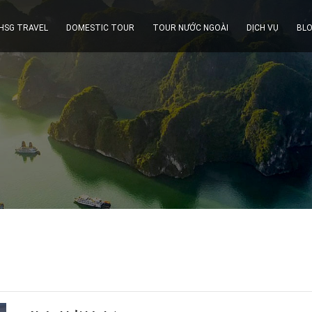
 HSG TRAVEL
DOMESTIC TOUR
TOUR NƯỚC NGOÀI
DỊCH VỤ
BLO
MIỀN TRUNG
MIỀN NAM
TP.HỒ CHÍ MINH
CẦN THƠ
IẾT
KIÊN GIANG
ANG
MIỀN TÂY
N / PHÚ YÊN
VŨNG TÀU
ÌNH
TÂY NINH