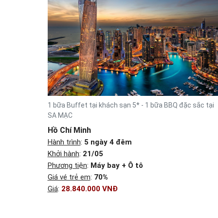
1 bữa Buffet tại khách sạn 5* - 1 bữa BBQ đặc sắc tại
SA MẠC
Hồ Chí Minh
Hành trình
:
5 ngày 4 đêm
Khởi hành
:
21/05
Phương tiện
:
Máy bay + Ô tô
Giá vé trẻ em
:
70%
Giá
:
28.840.000 VNĐ