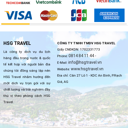
HSG TRAVEL
CÔNG TY TNHH TMDV HSG TRAVEL
Giấy CNĐKDN: 1702331773
Là công ty dịch vụ du lịch
0814 84 11 44 -
Phone:
hàng đầu trong nước & quốc
info@hsgtravel.vn
E-Mail:
tế kết hợp với người bản địa
www.hsgtravel.vn
Website:
chúng tôi đồng sáng lập nên
Địa chỉ: Căn 27 Lô 1 - KDC An Bình, P.Rạch
HSG Travel nhắm hướng đến
Giá, AG
một dịch vụ trọn gói với sự
chất lượng và trải nghiệm đầy
thú vị theo phòng cách HSG
Travel.