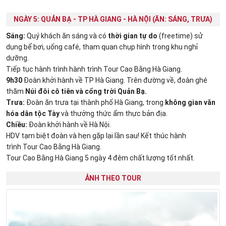
NGÀY 5: QUẢN BẠ - TP HÀ GIANG - HÀ NỘI (ĂN: SÁNG, TRƯA)
Sáng:
Quý khách ăn sáng và có
thời gian tự do
(freetime) sử
dụng bể bơi, uống café, tham quan chụp hình trong khu nghỉ
dưỡng.
Tiếp tục hành trình hành trình Tour Cao Bằng Hà Giang.
9h30
Đoàn khởi hành về TP Hà Giang. Trên đường về, đoàn ghé
thăm
Núi đôi cô tiên và cổng trời Quản Bạ.
Trưa:
Đoàn ăn trưa tại thành phố Hà Giang, trong
không gian văn
hóa dân tộc Tày
và thưởng thức ẩm thực bản địa.
Chiều:
Đoàn khởi hành về Hà Nội.
HDV tạm biệt đoàn và hẹn gặp lại lần sau! Kết thúc hành
trình Tour Cao Bằng Hà Giang.
Tour Cao Bằng Hà Giang 5 ngày 4 đêm chất lượng tốt nhất.
ẢNH THEO TOUR