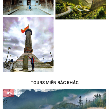
TOURS MIỀN BẮC KHÁC
-8
%