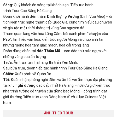
Sáng:
Quý khách ăn sáng tại khách sạn. Tiếp tục hành
trình Tour Cao Bằng Hà Giang.
Đoàn khởi hành đến thăm
Dinh thự họ Vương
(Dinh Vua Mèo) – di
tích kiến trúc nghệ thuật cấp Quốc Gia, cùng tìm hiểu câu chuyện
về gia tộc một thời thống trị vùng Cao nguyên đá.
Tham quan làng văn hóa Lũng Cẩm, bối cảnh phim “
chuyện của
Pao
”, tìm hiểu văn hóa, kiến trúc người Mông và chụp ảnh tại
những ruộng hoa tam giác mạch, hoa cải trong làng.
Đoàn dừng chân tại
dốc Thẩm Mã
– con dốc thử sức ngựa với
những vòng cua ấn tượng.
Trưa:
Ăn trưa tại nhà hàng thị trấn Yên Minh.
Sau bữa trưa, đoàn tiếp tục hành trình Tour Cao Bằng Hà Giang.
Chiều:
Xuất phát về Quản Bạ.
Tối:
Đoàn nhận phòng nghỉ đêm và ăn tối với ẩm thực địa phương
tại
khu nghỉ dưỡng
cao cấp nhất Hà Giang – nơi lưu giữ kiến trúc
nhà trình tường cổ truyền của đồng bào Mông – công trình đạt
giải thưởng “kiến trúc xanh Đông Nam Á” và kỉ lục Guiness Việt
Nam.
ẢNH THEO TOUR