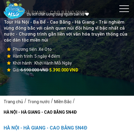
HÀ NỘI - HÀ GIANG - CAO BẰNG 5N4Đ
Du lịch chất lượng cùng người bản xứ
Tour Hà Nội - Ba Bể - Cao Bằng - Hà Giang - Trải nghiệm
vùng đông bắc với cảnh quan núi đồi hùng vĩ bậc nhất cả
nước - Chương trình gắn liền với văn hóa truyền thống của
các dân tộc miền núi
Phương tiện: Xe Oto
Hành trình: 5 ngày 4 đêm
Khởi hành : Khởi Hành Mỗi Ngày
Giá: 5.590.000 VNĐ
5.390.000 VNĐ
Trang chủ
Trong nước
Miền Bắc
HÀ NỘI - HÀ GIANG - CAO BẰNG 5N4Đ
HÀ NỘI - HÀ GIANG - CAO BẰNG 5N4Đ