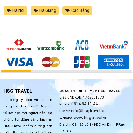
Hà Nội
Hà Giang
Cao Bằng
HSG TRAVEL
CÔNG TY TNHH TMDV HSG TRAVEL
Giấy CNĐKDN: 1702331773
Là công ty dịch vụ du lịch
0814 84 11 44 -
Phone:
hàng đầu trong nước & quốc
info@hsgtravel.vn
E-Mail:
tế kết hợp với người bản địa
www.hsgtravel.vn
Website:
chúng tôi đồng sáng lập nên
Địa chỉ: Căn 27 Lô 1 - KDC An Bình, P.Rạch
HSG Travel nhắm hướng đến
Giá, AG
một dịch vụ trọn gói với sự