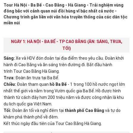
Tour Hà Nội - Ba Bể - Cao Bằng - Hà Giang - Trải nghiệm vùng
đông bắc với cảnh quan núi đồi hùng vĩ bậc nhất cả nước -
Chương trình gắn liền với văn hóa truyền thống của các dân tộc
miền núi
NGÀY 1: HÀ NỘI - BA BỂ - TP CAO BẰNG (ĂN: SÁNG, TRƯA,
TỐI)
Sáng:
Xe và HDV đón đoàn tại địa điểm theo yêu cầu. Đoàn khởi
hành đi Cao Bằng và ăn sáng trên đường đi. Bắt đầu hành
trình Tour Cao Bằng Hà Giang.
Trưa:
Đoàn ăn trưa tại Ba Bể.
Chiều:
Đoàn tham quan
hồ Ba Bể
- 1 trong 100 hồ nước ngọt lớn
nhất thế giới và nằm trong Vườn quốc gia Ba Bể. Hồ được hình
thành từ cách đây hơn 200 triệu năm và được công nhận là khu
du lịch quốc gia Việt Nam.
Tối:
Đoàn ăn tối và nghỉ đêm tại
thành phố Cao Bằng
và tự do
khám phá thành phố về đêm.
Kết thúc ngày đầu tiên của Tour Cao Bằng Hà Giang.