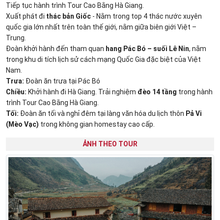
Tiếp tục hành trình Tour Cao Bằng Hà Giang.
Xuất phát đi
thác bản Giốc
- Nằm trong top 4 thác nước xuyên
quốc gia lớn nhất trên toàn thế giới, nằm giữa biên giới Việt –
Trung.
Đoàn khởi hành đến tham quan
hang Pác Bó – suối Lê Nin
, nằm
trong khu di tích lịch sử cách mạng Quốc Gia đặc biệt của Việt
Nam.
Trưa:
Đoàn ăn trưa tại Pác Bó
Chiều:
Khởi hành đi Hà Giang. Trải nghiệm
đèo 14 tầng
trong
hành
trình Tour Cao Bằng Hà Giang.
Tối:
Đoàn ăn tối và nghỉ đêm tại làng văn hóa du lịch thôn
Pả Vi
(Mèo Vạc)
trong không gian homestay cao cấp.
ẢNH THEO TOUR