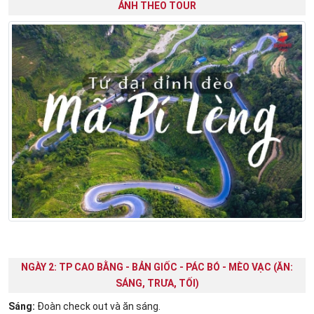
ẢNH THEO TOUR
NGÀY 2: TP CAO BẰNG - BẢN GIỐC - PÁC BÓ - MÈO VẠC (ĂN:
SÁNG, TRƯA, TỐI)
Sáng:
Đoàn check out và ăn sáng.