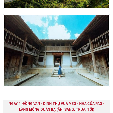
NGÀY 4: ĐỒNG VĂN - DINH THỰ VUA MÈO - NHÀ CỦA PAO -
LÀNG MÔNG QUẢN BẠ (ĂN: SÁNG, TRƯA, TỐI)