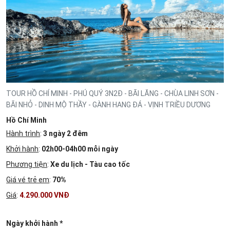
TOUR HỒ CHÍ MINH - PHÚ QUÝ 3N2Đ - BÃI LĂNG - CHÙA LINH SƠN -
BÃI NHỎ - DINH MỘ THẦY - GÀNH HANG ĐÁ - VỊNH TRIỀU DƯƠNG
Hồ Chí Minh
Hành trình
:
3 ngày 2 đêm
Khởi hành
:
02h00-04h00 mỗi ngày
Phương tiện
:
Xe du lịch - Tàu cao tốc
Giá vé trẻ em
:
70%
Giá
:
4.290.000 VNĐ
Ngày khởi hành *