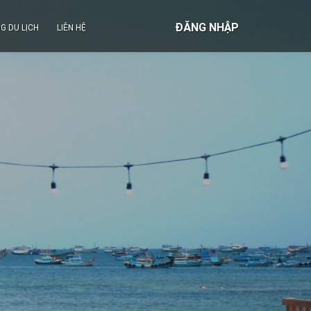
ĐĂNG NHẬP
G DU LỊCH
LIÊN HỆ
TOUR BIỂN ĐẢO
CÔN ĐẢO
PHÚ QUỐC / THỔ CHU
PHÚ QUÝ
LÝ SƠN
NAM DU
HÒN SƠN
BÀ LỤA / HẢI TẶC