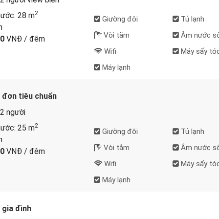
2
hước: 28 m
Giường đôi
Tủ lạnh
h
Vòi tắm
Âm nước sô
00
VNĐ / đêm
Wifi
Máy sấy tó
Máy lạnh
đơn tiêu chuẩn
2 người
2
hước: 25 m
Giường đôi
Tủ lạnh
h
Vòi tắm
Âm nước sô
00
VNĐ / đêm
Wifi
Máy sấy tó
Máy lạnh
gia đình