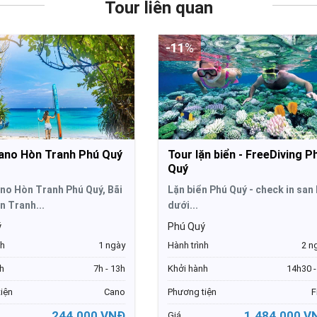
Tour liên quan
-11
%
ano Hòn Tranh Phú Quý
Tour lặn biển - FreeDiving P
Quý
no Hòn Tranh Phú Quý, Bãi
Lặn biển Phú Quý - check in san
 Tranh...
dưới...
ý
Phú Quý
nh
1 ngày
Hành trình
2 n
h
7h - 13h
Khởi hành
14h30 -
iện
Cano
Phương tiện
F
244.000 VNĐ
1.484.000 V
Giá