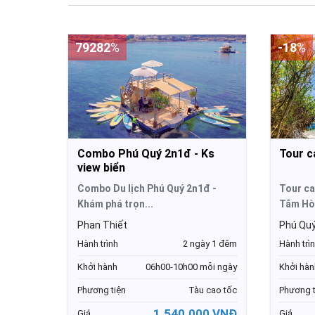
79282
%
-18
%
Combo Phú Quý 2n1đ - Ks
Tour c
view biển
Combo Du lịch Phú Quý 2n1đ -
Tour ca
Khám phá trọn...
Tắm Hòn
Phan Thiết
Phú Qu
Hành trình
2 ngày 1 đêm
Hành trì
Khởi hành
06h00-10h00 mỗi ngày
Khởi hàn
Phương tiện
Tàu cao tốc
Phương t
1.540.000 VNĐ
Giá
Giá