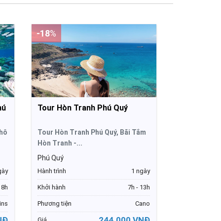
-18
%
hú
Tour Hòn Tranh Phú Quý
 hô
Tour Hòn Tranh Phú Quý, Bãi Tắm
Hòn Tranh -...
Phú Quý
gày
Hành trình
1 ngày
 8h
Khởi hành
7h - 13h
ins
Phương tiện
Cano
NĐ
244.000 VNĐ
Giá