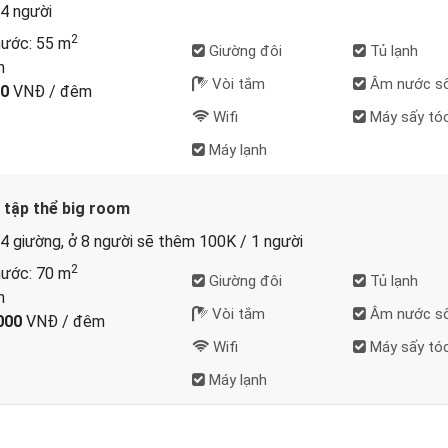
4 người
2
hước: 55 m
Giường đôi
Tủ lạnh
h
Vòi tắm
Âm nước sô
00
VNĐ / đêm
Wifi
Máy sấy tó
Máy lạnh
tập thể big room
4 giường, ở 8 người sẽ thêm 100K / 1 người
2
hước: 70 m
Giường đôi
Tủ lạnh
h
Vòi tắm
Âm nước sô
000
VNĐ / đêm
Wifi
Máy sấy tó
Máy lạnh