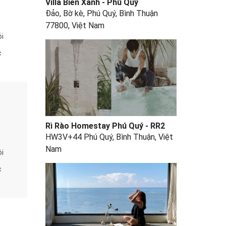
Villa Biển Xanh - Phú Quý
Đảo, Bờ kè, Phú Quý, Bình Thuận
77800, Việt Nam
i
c
Rì Rào Homestay Phú Quý - RR2
HW3V+44 Phú Quý, Bình Thuận, Việt
Nam
i
c