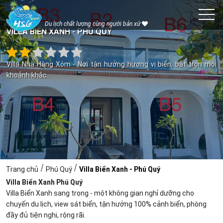
Du lịch chất lượng cùng người bản xứ
VILLA BIỂN XANH - PHÚ QUÝ
Villa Nhà Hàng Xóm - Nơi tận hưởng hương vị biển, bắt trọn mọi
khoảnh khắc.
Trang chủ
Phú Quý
Villa Biển Xanh - Phú Quý
Villa Biển Xanh Phú Quý
Villa Biển Xanh sang trọng - một không gian nghỉ dưỡng cho
chuyến du lịch, view sát biển, tận hưởng 100% cảnh biển, phòng
đầy đủ tiện nghi, rộng rãi.