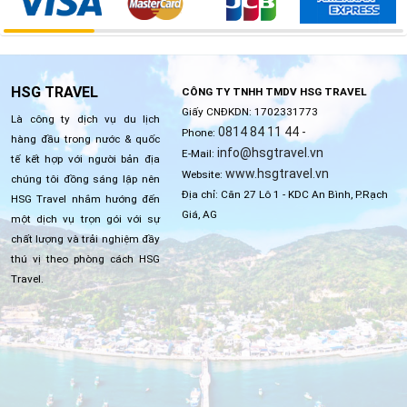
HSG TRAVEL
CÔNG TY TNHH TMDV HSG TRAVEL
Giấy CNĐKDN: 1702331773
Là công ty dịch vụ du lịch
0814 84 11 44 -
Phone:
hàng đầu trong nước & quốc
info@hsgtravel.vn
E-Mail:
tế kết hợp với người bản địa
www.hsgtravel.vn
Website:
chúng tôi đồng sáng lập nên
Địa chỉ: Căn 27 Lô 1 - KDC An Bình, P.Rạch
HSG Travel nhắm hướng đến
Giá, AG
một dịch vụ trọn gói với sự
chất lượng và trải nghiệm đầy
thú vị theo phòng cách HSG
Travel.