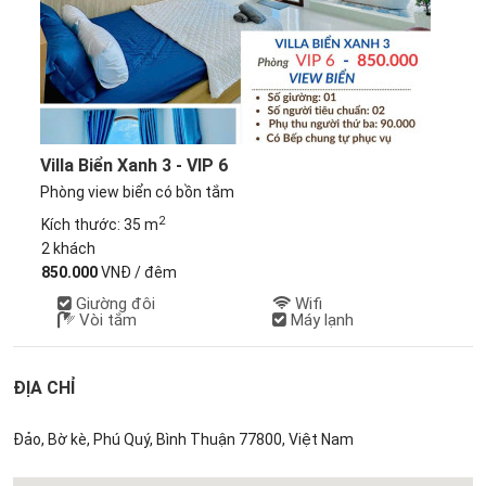
Villa Biển Xanh 3 - VIP 6
Phòng view biển có bồn tắm
2
Kích thước: 35 m
2 khách
850.000
VNĐ / đêm
Giường đôi
Wifi
Vòi tắm
Máy lạnh
ĐỊA CHỈ
Đảo, Bờ kè, Phú Quý, Bình Thuận 77800, Việt Nam