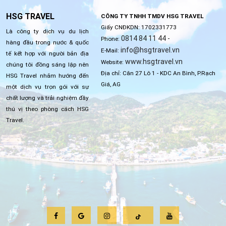
HSG TRAVEL
CÔNG TY TNHH TMDV HSG TRAVEL
Giấy CNĐKDN: 1702331773
Là công ty dịch vụ du lịch
0814 84 11 44 -
Phone:
hàng đầu trong nước & quốc
info@hsgtravel.vn
E-Mail:
tế kết hợp với người bản địa
www.hsgtravel.vn
Website:
chúng tôi đồng sáng lập nên
Địa chỉ: Căn 27 Lô 1 - KDC An Bình, P.Rạch
HSG Travel nhắm hướng đến
Giá, AG
một dịch vụ trọn gói với sự
chất lượng và trải nghiệm đầy
thú vị theo phòng cách HSG
Travel.