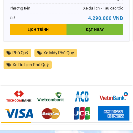
Phương tiện
Xe du lịch - Tàu cao tốc
4.290.000 VNĐ
Giá
LỊCH TRÌNH
ĐẶT NGAY
Phú Quý
Xe Máy Phú Quý
Xe Du Lịch Phú Quý